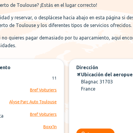
to de Toulouse? ¡Estás en el lugar correcto!
idad y reservar, o desplácese hacia abajo en esta página si de
to de Toulouse y los diferentes tipos de servicios ofrecidos.
i no quieres pagar demasiado por tu aparcamiento, aquí encon
sidades.
iento
Dirección
Ubicación del aeropue
11
Blagnac 31703
France
Bref Voituriers
Alyse Parc Auto Toulouse
Bref Voituriers
ta
Boxx'In