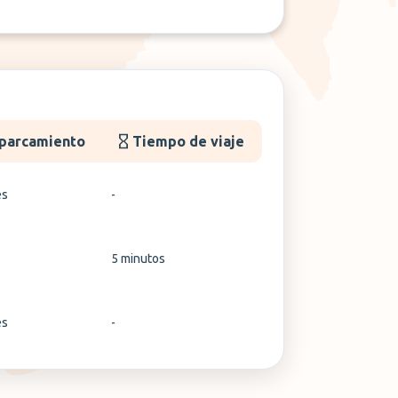
aparcamiento
Tiempo de viaje
es
-
5 minutos
es
-