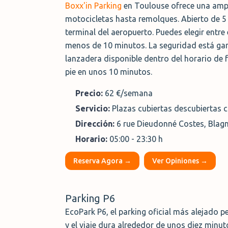
Boxx'in Parking
en Toulouse ofrece una ampl
motocicletas hasta remolques. Abierto de 5
terminal del aeropuerto. Puedes elegir entre
menos de 10 minutos. La seguridad está gara
lanzadera disponible dentro del horario de 
pie en unos 10 minutos.
Precio:
62 €/semana
Servicio:
Plazas cubiertas descubiertas 
Dirección:
6 rue Dieudonné Costes, Blagn
Horario:
05:00 - 23:30 h
Reserva Agora →
Ver Opiniones →
Parking P6
EcoPark P6, el parking oficial más alejado 
y el viaje dura alrededor de unos diez minu