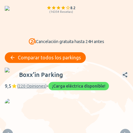
8.2
(
16354
Reseñas
)
Cancelación gratuita hasta 24H antes
Comparar todos los parkings
Boxx'in Parking
Boxx'in Parking
9,5
(
220
Opiniones
)
•
¡Carga eléctrica disponible!