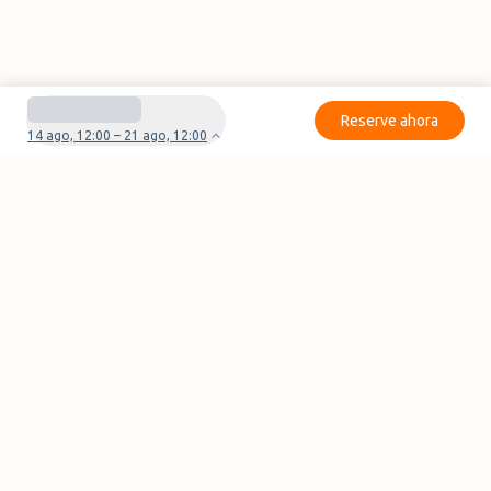
Reserve ahora
14 ago, 12:00 – 21 ago, 12:00
¿Tienes preguntas o problemas con tu
reserva?
Contáctanos