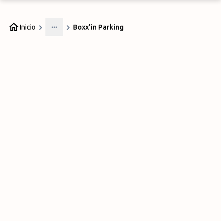
Inicio
Boxx'in Parking
More