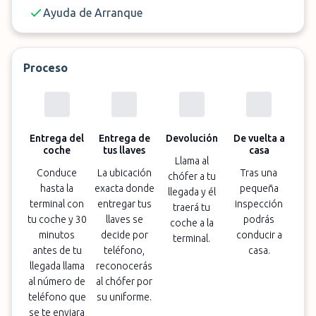
Ayuda de Arranque
Proceso
Entrega del
Entrega de
Devolución
De vuelta a
coche
tus llaves
casa
Llama al
Conduce
La ubicación
Tras una
chófer a tu
hasta la
exacta donde
pequeña
llegada y él
terminal con
entregar tus
inspección
traerá tu
tu coche y 30
llaves se
podrás
coche a la
minutos
decide por
conducir a
terminal.
antes de tu
teléfono,
casa.
llegada llama
reconocerás
al número de
al chófer por
teléfono que
su uniforme.
se te enviara