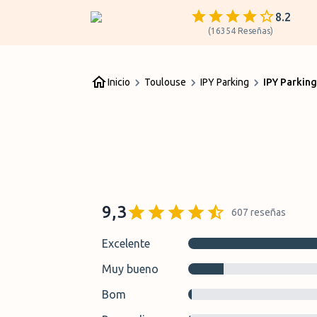
8.2
(
16354
Reseñas
)
Inicio
Toulouse
IPY Parking
IPY Parkin
9,3
607
reseñas
Excelente
Muy bueno
Bom