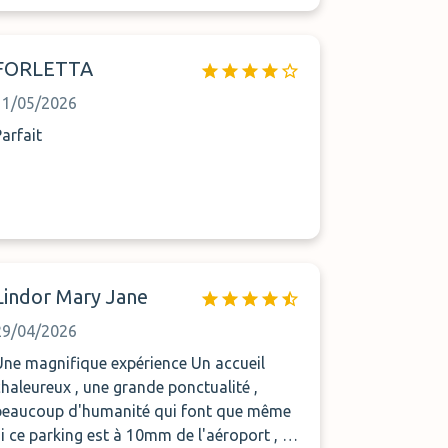
grande gentillesse….Je n’hésiterai pas
pour un prochain voyage à revenir chez
ui…..
FORLETTA
11/05/2026
Parfait
Lindor Mary Jane
29/04/2026
ne magnifique expérience Un accueil
chaleureux , une grande ponctualité ,
beaucoup d'humanité qui font que même
si ce parking est à 10mm de l'aéroport , je