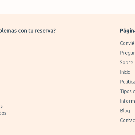
blemas con tu reserva?
Págin
Convié
Pregun
Sobre 
Inicio
Polític
Tipos 
Inform
es
Blog
dos
Contac