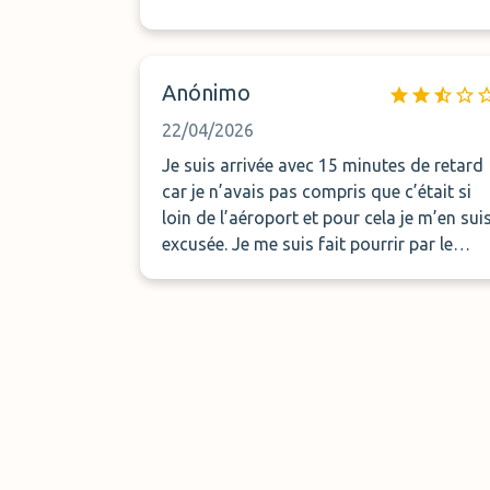
Anónimo
22/04/2026
Je suis arrivée avec 15 minutes de retard
car je n’avais pas compris que c’était si
loin de l’aéroport et pour cela je m’en sui
excusée. Je me suis fait pourrir par le
gérant qui a été très désagréable. Inutile
de vous dire que je n’y mettrai plus jamai
les pieds!