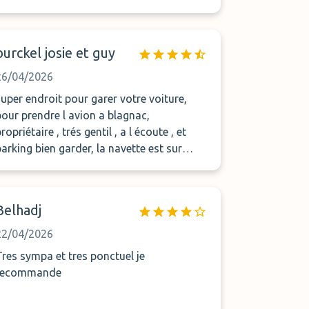
reviendrai
burckel josie et guy
26/04/2026
super endroit pour garer votre voiture,
pour prendre l avion a blagnac,
ropriétaire , trés gentil , a l écoute , et
parking bien garder, la navette est sur
place pas besoin de marcher, nous vous
recommandons ce parking.
Belhadj
22/04/2026
Tres sympa et tres ponctuel je
recommande