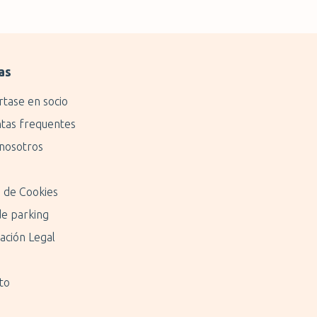
as
rtase en socio
tas frequentes
nosotros
a de Cookies
de parking
ación Legal
to