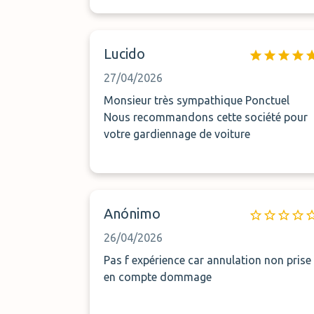
J, mon véhicule n'a pas été accepté.
Aucune solution de secours, aucun
remboursement ... Bref - à éviter!
Lucido
27/04/2026
Monsieur très sympathique Ponctuel
Nous recommandons cette société pour
votre gardiennage de voiture
Anónimo
26/04/2026
Pas f expérience car annulation non prise
en compte dommage