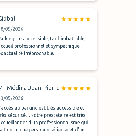
de ce genre. Aucune attente au retour, ils
s’adaptent à l’arrivée de l’avion. Je
Gibbal
recommande !
28/05/2026
Parking très accessible, tarif imbattable,
accueil professionnel et sympathique,
ponctualité irréprochable.
Mr Médina Jean-Pierre
23/05/2026
L’accès au parking est très accessible et
très sécurisé…Notre prestataire est très
accueillant et d’un professionnalisme qui
fait de lui une personne sérieuse et d’une