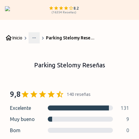
8.2
(
16354
Reseñas
)
Inicio
Parking Stelomy Reseñas
More
Parking Stelomy Reseñas
9,8
140
reseñas
Excelente
131
Muy bueno
9
Bom
0