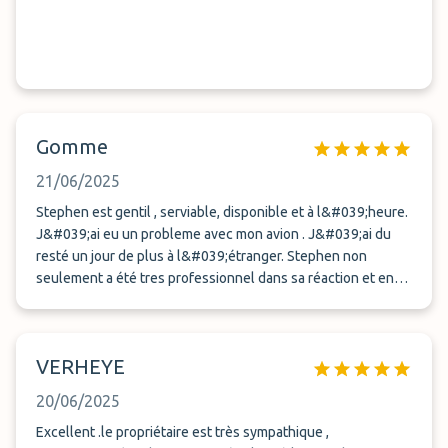
Gomme
21/06/2025
Stephen est gentil , serviable, disponible et à l&#039;heure.
J&#039;ai eu un probleme avec mon avion . J&#039;ai du
resté un jour de plus à l&#039;étranger. Stephen non
seulement a été tres professionnel dans sa réaction et en
plus il ne m&#039;a pas fait payer la journée
supplémentaire. Vous pouvez laisser votre voiture en totale
confiance . Je le recommande vivement
VERHEYE
20/06/2025
Excellent .le propriétaire est très sympathique ,