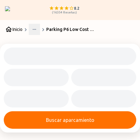
8.2
(
16354
Reseñas
)
Inicio
Parking P6 Low Cost Aeropuerto Oporto
More
Buscar aparcamiento