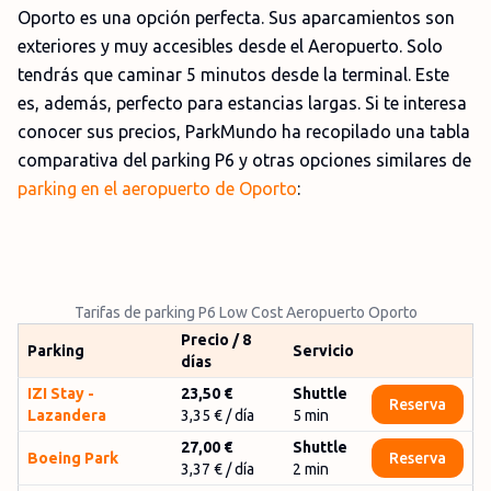
Oporto es una opción perfecta. Sus aparcamientos son
exteriores y muy accesibles desde el Aeropuerto. Solo
tendrás que caminar 5 minutos desde la terminal. Este
es, además, perfecto para estancias largas. Si te interesa
conocer sus precios, ParkMundo ha recopilado una tabla
comparativa del parking P6 y otras opciones similares de
parking en el aeropuerto de Oporto
:
Tarifas de parking P6 Low Cost Aeropuerto Oporto
Precio / 8
Parking
Servicio
días
IZI Stay -
23,50 €
Shuttle
Reserva
Lazandera
3,35 €
/ día
5
min
27,00 €
Shuttle
Boeing Park
Reserva
3,37 €
/ día
2
min