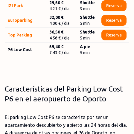
29,50 €
Shuttle
IZI Park
Reserva
4,21 €
/ día
3
min
32,00 €
Shuttle
Europarking
Reserva
4,00 €
/ día
5
min
36,50 €
Shuttle
Top Parking
Reserva
4,56 €
/ día
5
min
59,40 €
A pie
P6 Low Cost
7,43 € / dia
5 min
Características del Parking Low Cost
P6 en el aeropuerto de Oporto
El parking Low Cost P6 se caracteriza por ser un
aparcamiento descubierto y abierto las 24 horas del día.
A diferencia de otras opciones, el P6 de Oporto, no