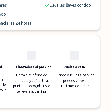
ras
Lleva las llaves contigo
ado
ancia las 24 horas
al
Bus lanzadera al parking
Vuelta a casa
Llama al teléfono de
Cuando vuelves al parking
 el
contacto y acércate al
puedes volver
a le
punto de recogida. Este
directamente a casa.
to lo
te llevará al parking.