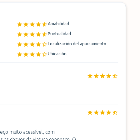
Amabilidad
Puntualidad
Localización del aparcamiento
Ubicación
eço muito acessível, com
mos as chaves da viatura connosco. O