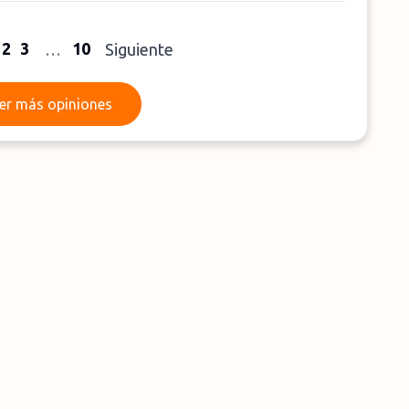
2
3
10
…
Siguiente
Leer más opiniones
er más opiniones