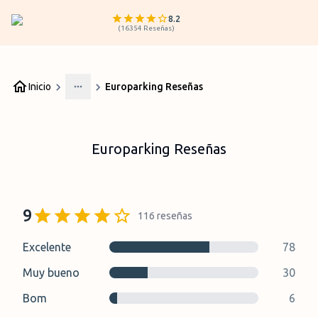
8.2
(
16354
Reseñas
)
Inicio
Europarking Reseñas
More
Europarking Reseñas
9
116
reseñas
Excelente
78
Muy bueno
30
Bom
6