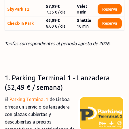
57,99 €
Valet
SkyPark T2
Reserva
7,25 €
/ día
0
min
63,99 €
Shuttle
Check-in Park
Reserva
8,00 €
/ día
10
min
Tarifas correspondientes al periodo agosto
de 2026.
1
.
Parking Terminal 1 - Lanzadera
(52,49
€
/ semana)
El
Parking Terminal 1
de Lisboa
ofrece un servicio de lanzadera
con plazas cubiertas y
descubiertas a precios