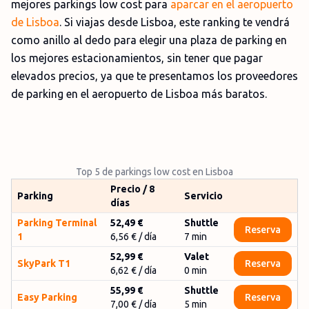
mejores parkings low cost para
aparcar en el aeropuerto
de Lisboa
. Si viajas desde Lisboa, este ranking te vendrá
como anillo al dedo para elegir una plaza de parking en
los mejores estacionamientos, sin tener que pagar
elevados precios, ya que te presentamos los proveedores
de parking en el aeropuerto de Lisboa más baratos.
Top 5 de parkings low cost en Lisboa
Precio / 8
Parking
Servicio
días
Parking Terminal
52,49 €
Shuttle
Reserva
1
6,56 €
/ día
7
min
52,99 €
Valet
SkyPark T1
Reserva
6,62 €
/ día
0
min
55,99 €
Shuttle
Easy Parking
Reserva
7,00 €
/ día
5
min