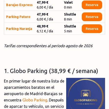
47,99 €
Valet
Barajas Express
Reserva
6,00 €
/ día
0
min
47,99 €
Shuttle
Parking Futuro
Reserva
6,00 €
/ día
8
min
48,99 €
Shuttle
Parking Naranja
Reserva
6,12 €
/ día
5
min
Tarifas correspondientes al periodo agosto
de 2026
1
. Globo Parking (38,99
€
/ semana)
En primer lugar de nuestra lista de
aparcamientos baratos en el
aeropuerto de Madrid-Barajas se
encuentra
Globo Parking
. Después
de aparcar tu vehículo, un servicio