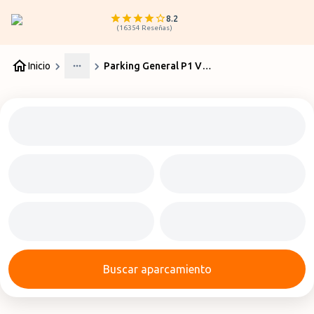
8.2
(
16354
Reseñas
)
Inicio
Parking General P1 Valencia
More
Buscar aparcamiento