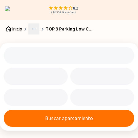
8.2
(
16354
Reseñas
)
Inicio
TOP 3 Parking Low Cost Aeropuerto Valencia
More
Buscar aparcamiento