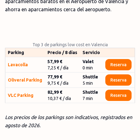
aparcamientos baratos en el Aeropuerto de Valencia y
ahorra en aparcamientos cerca del aeropuerto.
Top 3 de parkings low cost en Valencia
Parking
Precio / 8 días
Servicio
57,99 €
Valet
Lavacolla
Reserva
7,25 €
/ día
0
min
77,99 €
Shuttle
Oliveral Parking
Reserva
9,75 €
/ día
5
min
82,99 €
Shuttle
VLC Parking
Reserva
10,37 €
/ día
7
min
Los precios de los parkings son indicativos, registrados en
agosto
de 2026.