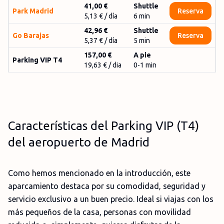
41,00 €
Shuttle
Park Madrid
Reserva
5,13 €
/ día
6
min
42,96 €
Shuttle
Go Barajas
Reserva
5,37 €
/ día
5
min
157,00 €
A pie
Parking VIP T4
19,63 € / dia
0-1 min
Características del Parking VIP (T4)
del aeropuerto de Madrid
Como hemos mencionado en la introducción, este
aparcamiento destaca por su comodidad, seguridad y
servicio exclusivo a un buen precio. Ideal si viajas con los
más pequeños de la casa, personas con movilidad